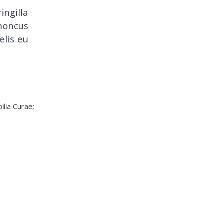
ingilla
rhoncus
elis eu
ilia Curae;