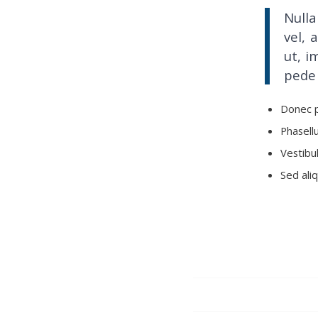
Nulla
vel, 
ut, i
pede 
Donec p
Phasell
Vestibul
Sed ali