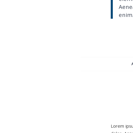
Aenea
enim
Lorem ipsu