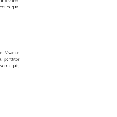
ent montes,
etium quis,
us. Vivamus
, porttitor
verra quis,