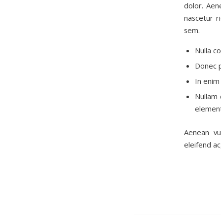
dolor. Aen
nascetur r
sem.
Nulla c
Donec pe
In enim 
Nullam 
element
Aenean vul
eleifend ac