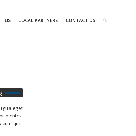
T US
LOCAL PARTNERS
CONTACT US
ligula eget
ent montes,
etium quis,