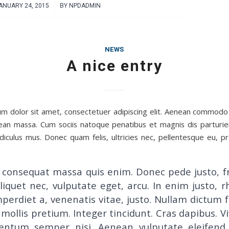
/
ANUARY 24, 2015
BY
NPDADMIN
NEWS
A nice entry
m dolor sit amet, consectetuer adipiscing elit. Aenean commodo 
ean massa. Cum sociis natoque penatibus et magnis dis parturi
idiculus mus. Donec quam felis, ultricies nec, pellentesque eu, pr
 consequat massa quis enim. Donec pede justo, fr
aliquet nec, vulputate eget, arcu. In enim justo, 
mperdiet a, venenatis vitae, justo. Nullam dictum f
mollis pretium. Integer tincidunt. Cras dapibus. 
entum semper nisi. Aenean vulputate eleifend t