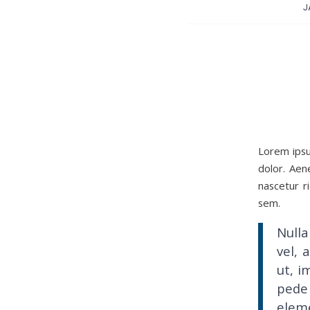
J
Lorem ipsu
dolor. Aen
nascetur r
sem.
Nulla
vel, 
ut, i
pede 
elem