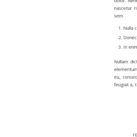
dolor. Aen
nascetur r
sem.
Nulla 
Donec 
In eni
Nullam dic
elementum 
eu, conseq
feugiat a, t
FE