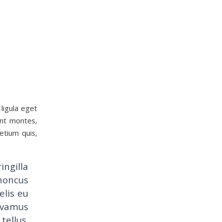
ligula eget
ent montes,
etium quis,
ingilla
rhoncus
elis eu
Vivamus
ellus.