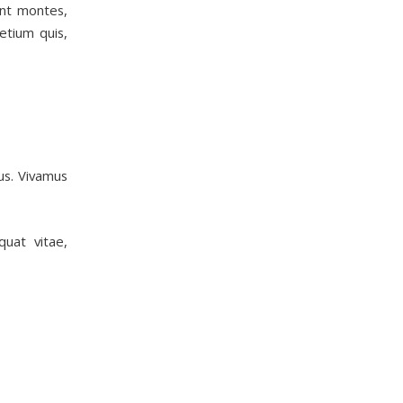
ent montes,
etium quis,
us. Vivamus
quat vitae,