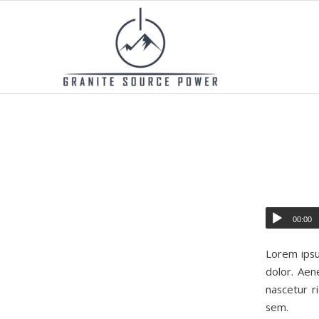
00:00
Lorem ipsu
dolor. Aen
nascetur r
sem.