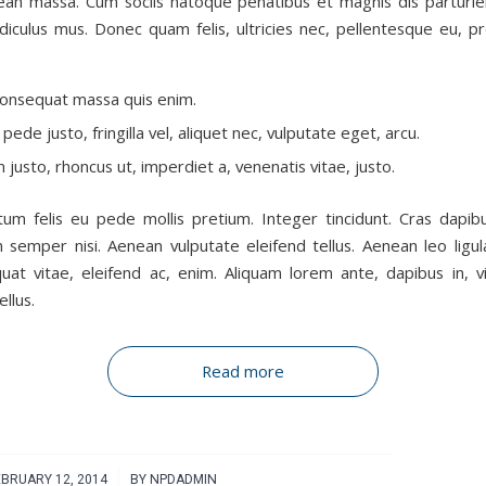
ean massa. Cum sociis natoque penatibus et magnis dis parturi
idiculus mus. Donec quam felis, ultricies nec, pellentesque eu, pr
consequat massa quis enim.
pede justo, fringilla vel, aliquet nec, vulputate eget, arcu.
m justo, rhoncus ut, imperdiet a, venenatis vitae, justo.
tum felis eu pede mollis pretium. Integer tincidunt. Cras dapib
semper nisi. Aenean vulputate eleifend tellus. Aenean leo ligula
uat vitae, eleifend ac, enim. Aliquam lorem ante, dapibus in, vi
ellus.
Read more
/
BRUARY 12, 2014
BY
NPDADMIN