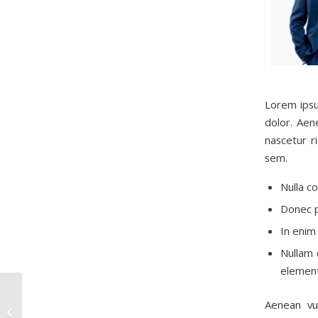
Lorem ipsu
dolor. Aen
nascetur r
sem.
Nulla c
Donec pe
In enim 
Nullam 
element
Aenean vul
A nice entry