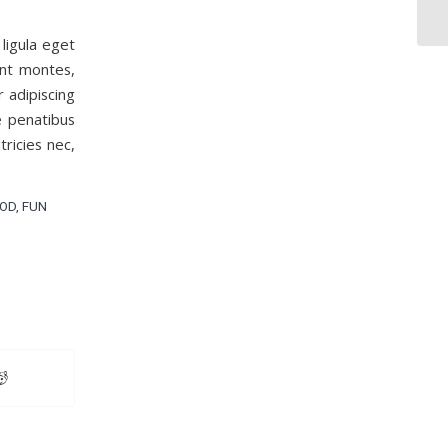
ligula eget
ent montes,
r adipiscing
e penatibus
tricies nec,
OD
,
FUN