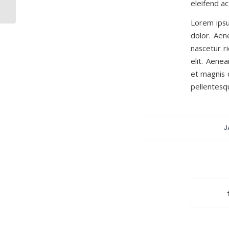
eleifend ac
Lorem ipsu
dolor. Aen
nascetur ri
elit. Aene
et magnis d
pellentesq
J