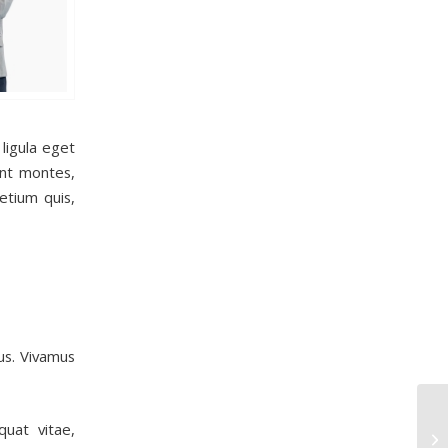
ligula eget
ent montes,
etium quis,
us. Vivamus
quat vitae,