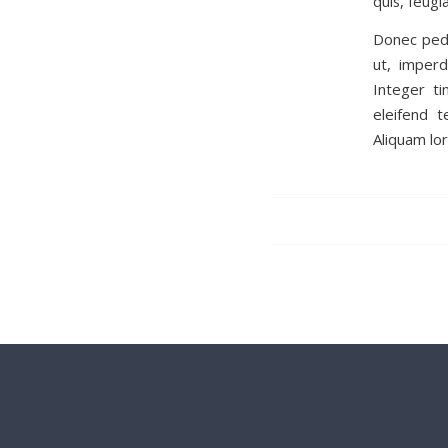
quis, feugia
Donec pede 
ut, imperd
Integer ti
eleifend t
Aliquam lor