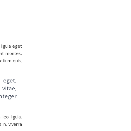
ligula eget
ent montes,
etium quis,
e eget,
 vitae,
nteger
leo ligula,
 in, viverra