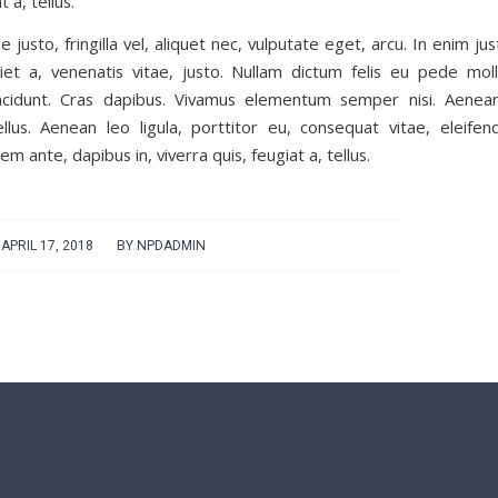
t a, tellus.
justo, fringilla vel, aliquet nec, vulputate eget, arcu. In enim ju
iet a, venenatis vitae, justo. Nullam dictum felis eu pede moll
ncidunt. Cras dapibus. Vivamus elementum semper nisi. Aenea
ellus. Aenean leo ligula, porttitor eu, consequat vitae, eleifen
em ante, dapibus in, viverra quis, feugiat a, tellus.
/
APRIL 17, 2018
BY
NPDADMIN