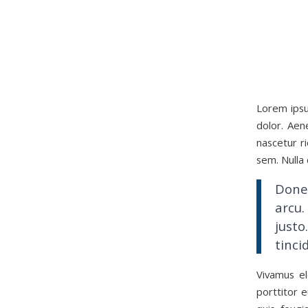
Lorem ipsu
dolor. Aen
nascetur r
sem. Nulla
Donec
arcu.
justo
tinci
Vivamus el
porttitor e