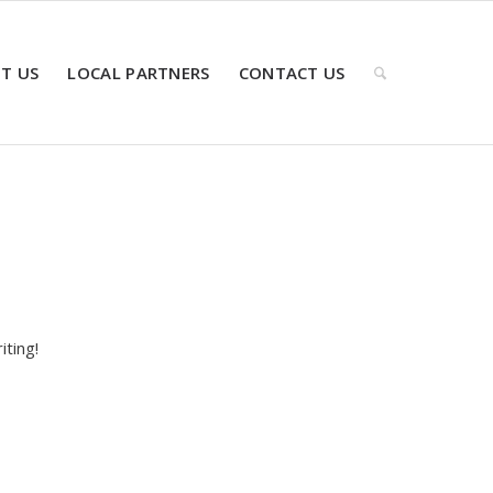
T US
LOCAL PARTNERS
CONTACT US
iting!