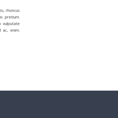
sto, rhoncus
is pretium.
n vulputate
d ac, enim.