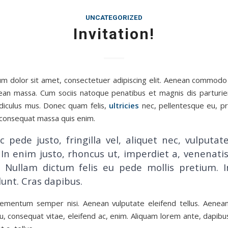
UNCATEGORIZED
Invitation!
m dolor sit amet, consectetuer adipiscing elit. Aenean commodo 
ean massa. Cum sociis natoque penatibus et magnis dis parturi
idiculus mus. Donec quam felis,
ultricies
nec, pellentesque eu, pr
 consequat massa quis enim.
 pede justo, fringilla vel, aliquet nec, vulputat
 In enim justo, rhoncus ut, imperdiet a, venenatis
. Nullam dictum felis eu pede mollis pretium. I
dunt. Cras dapibus.
ementum semper nisi. Aenean vulputate eleifend tellus. Aenean 
u, consequat vitae, eleifend ac, enim. Aliquam lorem ante, dapibus